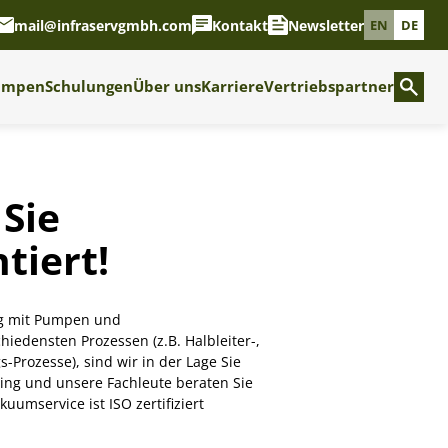
mail@infraservgmbh.com
Kontakt
Newsletter
EN
DE
umpen
Schulungen
Über uns
Karriere
Vertriebspartner
Sie
tiert!
ng mit Pumpen und
edensten Prozessen (z.B. Halbleiter-,
Prozesse), sind wir in der Lage Sie
ing und unsere Fachleute beraten Sie
uumservice ist ISO zertifiziert